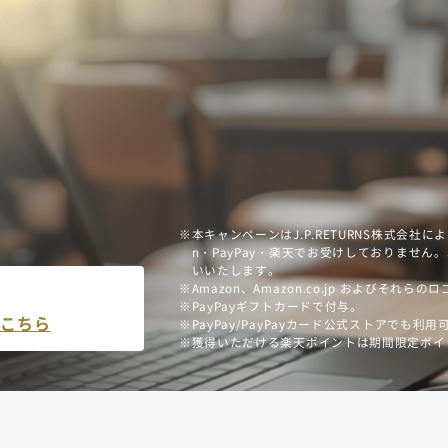
本キャンペーンはJ.P.RETURNS株式会
n・PayPay・楽天でお受けしておりません。J.P
いいたします。
Amazon、Amazon.co.jp およびそれらの
PayPayギフトカードで付与。
はこちら
PayPay/PayPayカード公式ストアでも
獲得いただける楽天ポイントは期間限定ポイ