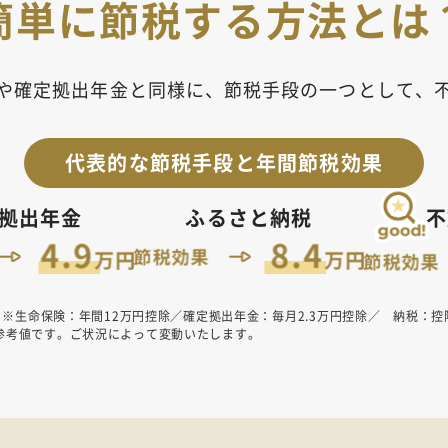
簡単に節税する方法とは
や確定拠出年金と同様に、
節税手段の一つとして、
代表的な節税手段と年間節税効果
拠出年金
ふるさと納税
不
 ※生命保険：年間12万円控除／確定拠出年金：毎月2.3万円控除／ 納税：控除上限
参考値です。ご状況によって変動いたします。