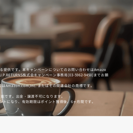
社による提供です。本キャンペーンについてのお問い合わせはAmazo
.RETURNS株式会キャンペーン事務局[03-5962-9450]までお願
ロゴはAmazon.com,Inc. またはその関連会社の商標です。
利用可能です。出金・譲渡不可になります。
ントになり、有効期限はポイント獲得後、6ヶ月間です。